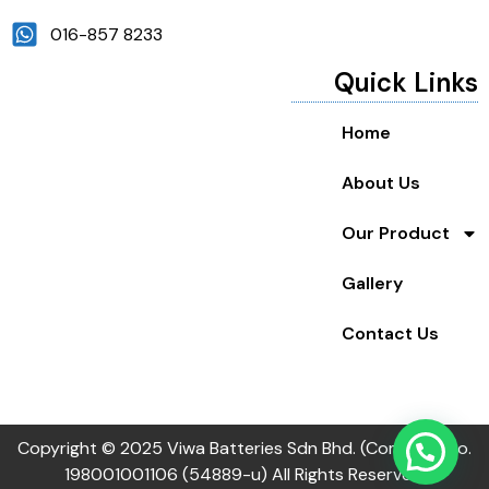
016-857 8233
Quick Links
Home
About Us
Our Product
Gallery
Contact Us
Copyright © 2025 Viwa Batteries Sdn Bhd. (Company no.
198001001106 (54889-u) All Rights Reserved.