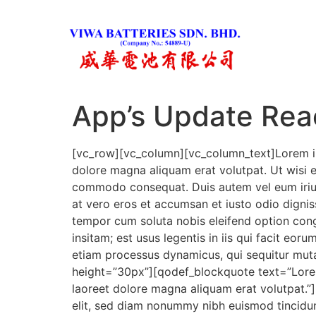
App’s Update Re
[vc_row][vc_column][vc_column_text]Lorem ip
dolore magna aliquam erat volutpat. Ut wisi en
commodo consequat. Duis autem vel eum iriure d
at vero eros et accumsan et iusto odio digniss
tempor cum soluta nobis eleifend option con
insitam; est usus legentis in iis qui facit eor
etiam processus dynamicus, qui sequitur mut
height=”30px”][qodef_blockquote text=”Lorem
laoreet dolore magna aliquam erat volutpat.
elit, sed diam nonummy nibh euismod tincidun