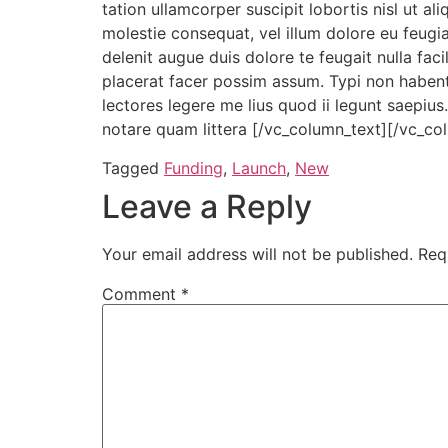
tation ullamcorper suscipit lobortis nisl ut a
molestie consequat, vel illum dolore eu feugia
delenit augue duis dolore te feugait nulla fa
placerat facer possim assum. Typi non habent 
lectores legere me lius quod ii legunt saepi
notare quam littera [/vc_column_text][/vc_co
Tagged
Funding
,
Launch
,
New
Leave a Reply
Your email address will not be published.
Req
Comment
*