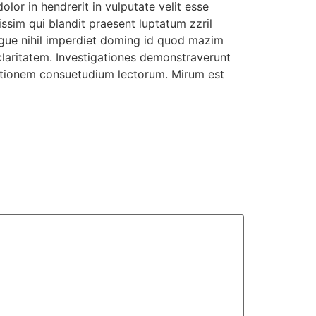
lor in hendrerit in vulputate velit esse
issim qui blandit praesent luptatum zzril
ongue nihil imperdiet doming id quod mazim
 claritatem. Investigationes demonstraverunt
utationem consuetudium lectorum. Mirum est