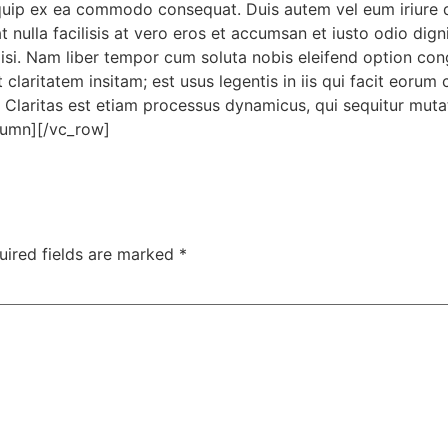
liquip ex ea commodo consequat. Duis autem vel eum iriure do
t nulla facilisis at vero eros et accumsan et iusto odio dign
cilisi. Nam liber tempor cum soluta nobis eleifend option c
claritatem insitam; est usus legentis in iis qui facit eorum
us. Claritas est etiam processus dynamicus, qui sequitur m
lumn][/vc_row]
uired fields are marked
*