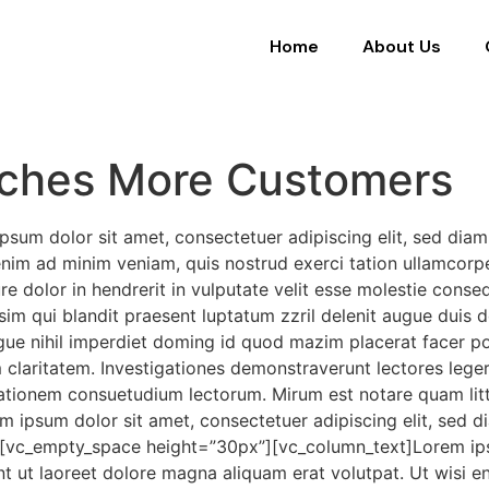
Home
About Us
aches More Customers
sum dolor sit amet, consectetuer adipiscing elit, sed dia
im ad minim veniam, quis nostrud exerci tation ullamcorper 
olor in hendrerit in vulputate velit esse molestie consequat
im qui blandit praesent luptatum zzril delenit augue duis dol
gue nihil imperdiet doming id quod mazim placerat facer p
um claritatem. Investigationes demonstraverunt lectores leger
ationem consuetudium lectorum. Mirum est notare quam lit
 ipsum dolor sit amet, consectetuer adipiscing elit, sed 
”][vc_empty_space height=”30px”][vc_column_text]Lorem ips
t ut laoreet dolore magna aliquam erat volutpat. Ut wisi e