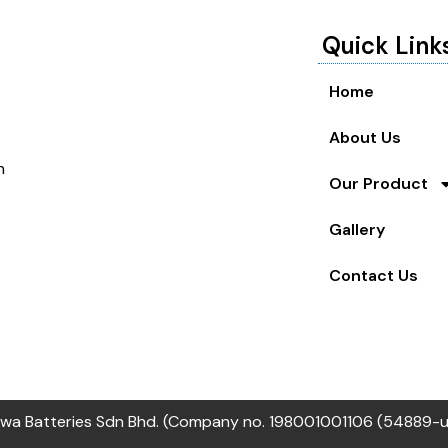
Quick Link
Home
About Us
n
Our Product
Gallery
Contact Us
wa Batteries Sdn Bhd. (Company no. 198001001106 (54889-u) 