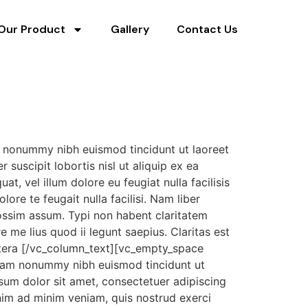
Our Product
Gallery
Contact Us
m nonummy nibh euismod tincidunt ut laoreet
suscipit lobortis nisl ut aliquip ex ea
, vel illum dolore eu feugiat nulla facilisis
ore te feugait nulla facilisi. Nam liber
ossim assum. Typi non habent claritatem
e me lius quod ii legunt saepius. Claritas est
tera [/vc_column_text][vc_empty_space
diam nonummy nibh euismod tincidunt ut
um dolor sit amet, consectetuer adipiscing
nim ad minim veniam, quis nostrud exerci