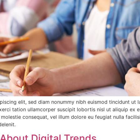
piscing elit, sed diam nonummy nibh euismod tincidunt ut l
xerci tation ullamcorper suscipit lobortis nisl ut aliquip
se molestie consequat, vel illum dolore eu feugiat nulla facil
elenit.
About Digital Trends