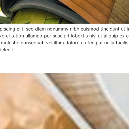
piscing elit, sed diam nonummy nibh euismod tincidunt ut l
xerci tation ullamcorper suscipit lobortis nisl ut aliquip
se molestie consequat, vel illum dolore eu feugiat nulla facil
elenit.