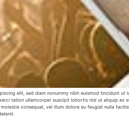
piscing elit, sed diam nonummy nibh euismod tincidunt ut l
xerci tation ullamcorper suscipit lobortis nisl ut aliquip
se molestie consequat, vel illum dolore eu feugiat nulla facil
elenit.