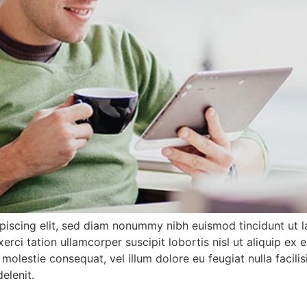
piscing elit, sed diam nonummy nibh euismod tincidunt ut l
xerci tation ullamcorper suscipit lobortis nisl ut aliquip
se molestie consequat, vel illum dolore eu feugiat nulla facil
elenit.