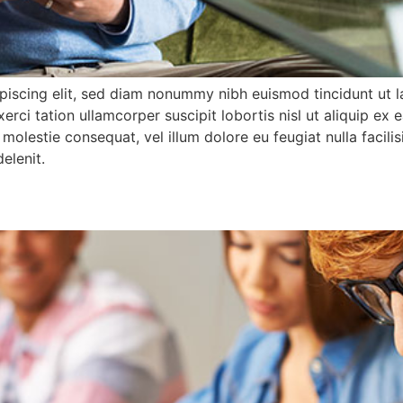
piscing elit, sed diam nonummy nibh euismod tincidunt ut l
xerci tation ullamcorper suscipit lobortis nisl ut aliquip
se molestie consequat, vel illum dolore eu feugiat nulla facil
elenit.