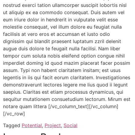
nostrud exerci tation ullamcorper suscipit lobortis nisl
ut aliquip ex ea commodo consequat. Duis autem vel
eum iriure dolor in hendrerit in vulputate velit esse
molestie consequat, vel illum dolore eu feugiat nulla
facilisis at vero eros et accumsan et iusto odio
dignissim qui blandit praesent luptatum zzril delenit
augue duis dolore te feugait nulla facilisi. Nam liber
tempor cum soluta nobis eleifend option congue nihil
imperdiet doming id quod mazim placerat facer possim
assum. Typi non habent claritatem insitam; est usus
legentis in iis qui facit eorum claritatem. Investigationes
demonstraverunt lectores legere me lius quod ii legunt
saepius. Claritas est etiam processus dynamicus, qui
sequitur mutationem consuetudium lectorum. Mirum est
notare quam littera [/vc_column_text][/vc_column]
[/vc_row]
Tagged
Potential
,
Project
,
Social