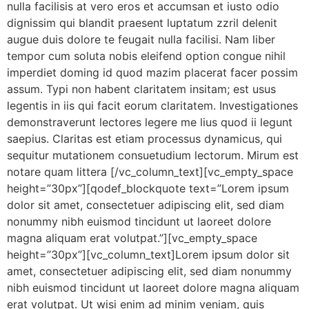
nulla facilisis at vero eros et accumsan et iusto odio
dignissim qui blandit praesent luptatum zzril delenit
augue duis dolore te feugait nulla facilisi. Nam liber
tempor cum soluta nobis eleifend option congue nihil
imperdiet doming id quod mazim placerat facer possim
assum. Typi non habent claritatem insitam; est usus
legentis in iis qui facit eorum claritatem. Investigationes
demonstraverunt lectores legere me lius quod ii legunt
saepius. Claritas est etiam processus dynamicus, qui
sequitur mutationem consuetudium lectorum. Mirum est
notare quam littera [/vc_column_text][vc_empty_space
height=”30px”][qodef_blockquote text=”Lorem ipsum
dolor sit amet, consectetuer adipiscing elit, sed diam
nonummy nibh euismod tincidunt ut laoreet dolore
magna aliquam erat volutpat.”][vc_empty_space
height=”30px”][vc_column_text]Lorem ipsum dolor sit
amet, consectetuer adipiscing elit, sed diam nonummy
nibh euismod tincidunt ut laoreet dolore magna aliquam
erat volutpat. Ut wisi enim ad minim veniam, quis