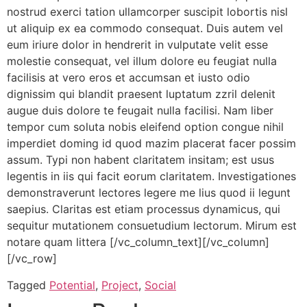
nostrud exerci tation ullamcorper suscipit lobortis nisl
ut aliquip ex ea commodo consequat. Duis autem vel
eum iriure dolor in hendrerit in vulputate velit esse
molestie consequat, vel illum dolore eu feugiat nulla
facilisis at vero eros et accumsan et iusto odio
dignissim qui blandit praesent luptatum zzril delenit
augue duis dolore te feugait nulla facilisi. Nam liber
tempor cum soluta nobis eleifend option congue nihil
imperdiet doming id quod mazim placerat facer possim
assum. Typi non habent claritatem insitam; est usus
legentis in iis qui facit eorum claritatem. Investigationes
demonstraverunt lectores legere me lius quod ii legunt
saepius. Claritas est etiam processus dynamicus, qui
sequitur mutationem consuetudium lectorum. Mirum est
notare quam littera [/vc_column_text][/vc_column]
[/vc_row]
Tagged
Potential
,
Project
,
Social