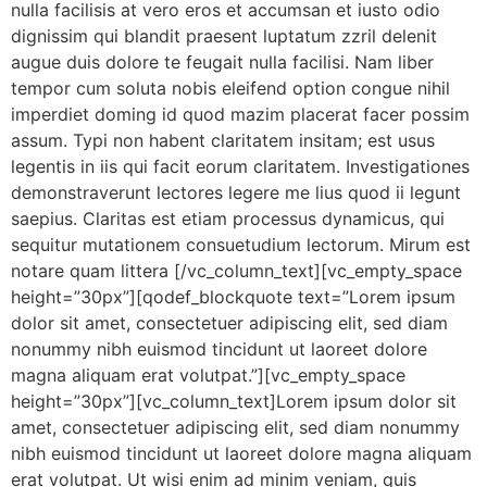
nulla facilisis at vero eros et accumsan et iusto odio
dignissim qui blandit praesent luptatum zzril delenit
augue duis dolore te feugait nulla facilisi. Nam liber
tempor cum soluta nobis eleifend option congue nihil
imperdiet doming id quod mazim placerat facer possim
assum. Typi non habent claritatem insitam; est usus
legentis in iis qui facit eorum claritatem. Investigationes
demonstraverunt lectores legere me lius quod ii legunt
saepius. Claritas est etiam processus dynamicus, qui
sequitur mutationem consuetudium lectorum. Mirum est
notare quam littera [/vc_column_text][vc_empty_space
height=”30px”][qodef_blockquote text=”Lorem ipsum
dolor sit amet, consectetuer adipiscing elit, sed diam
nonummy nibh euismod tincidunt ut laoreet dolore
magna aliquam erat volutpat.”][vc_empty_space
height=”30px”][vc_column_text]Lorem ipsum dolor sit
amet, consectetuer adipiscing elit, sed diam nonummy
nibh euismod tincidunt ut laoreet dolore magna aliquam
erat volutpat. Ut wisi enim ad minim veniam, quis